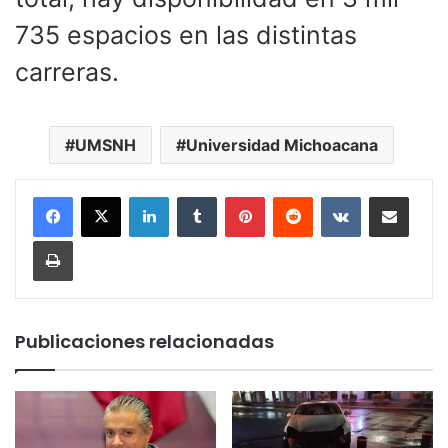
735 espacios en las distintas
carreras.
UMSNH
Universidad Michoacana
LinkedIn
Tumblr
Pinterest
Reddit
VKontakte
Compartir por corr
Imprimir
Publicaciones relacionadas