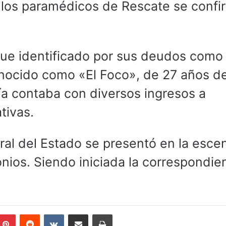
 los paramédicos de Rescate se confi
ue identificado por sus deudos como
nocido como «El Foco», de 27 años d
cía contaba con diversos ingresos a
tivas.
eral del Estado se presentó en la esce
onios. Siendo iniciada la correspondie
mblr
Pinterest
Reddit
VKontakte
Compartir por correo electrónico
Imprimir