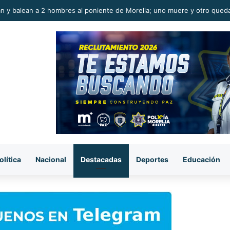
to ladrón muere al caer de azotea en la colonia Eduardo Ruiz, Morelia
olítica
Nacional
Destacadas
Deportes
Educación