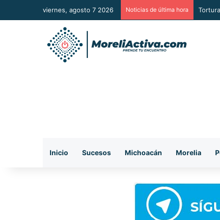
viernes, agosto 7 2026
Noticias de última hora
Presun
Inicio
Sucesos
Michoacán
Morelia
P