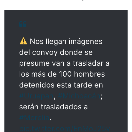
Nos llegan imágenes
del convoy donde se
presume van a trasladar a
los más de 100 hombres
detenidos esta tarde en
#Uruapan
,
#Michoacán
;
serán trasladados a
#Morelia
.
pic.twitter.com/EnMoJ25v