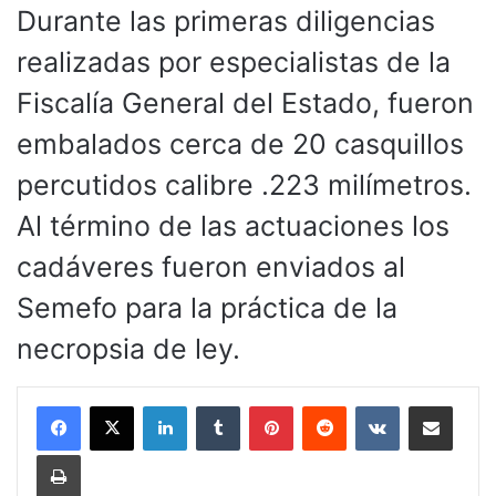
Durante las primeras diligencias
realizadas por especialistas de la
Fiscalía General del Estado, fueron
embalados cerca de 20 casquillos
percutidos calibre .223 milímetros.
Al término de las actuaciones los
cadáveres fueron enviados al
Semefo para la práctica de la
necropsia de ley.
LinkedIn
Tumblr
Pinterest
Reddit
VKontakte
Compartir por corr
Imprimir