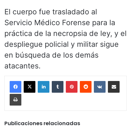
El cuerpo fue trasladado al
Servicio Médico Forense para la
práctica de la necropsia de ley, y el
despliegue policial y militar sigue
en búsqueda de los demás
atacantes.
LinkedIn
Tumblr
Pinterest
Reddit
VKontakte
Compartir por corr
Imprimir
Publicaciones relacionadas