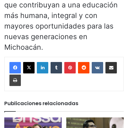
que contribuyan a una educación
más humana, integral y con
mayores oportunidades para las
nuevas generaciones en
Michoacán.
LinkedIn
Tumblr
Pinterest
Reddit
VKontakte
Compartir por corr
Imprimir
Publicaciones relacionadas