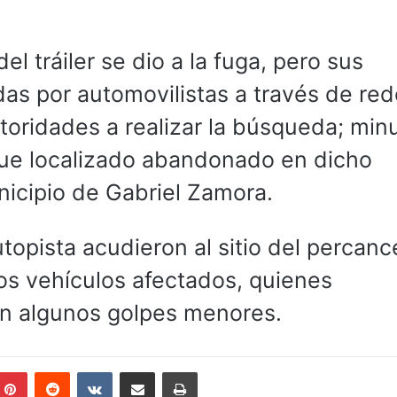
el tráiler se dio a la fuga, pero sus
das por automovilistas a través de re
utoridades a realizar la búsqueda; min
fue localizado abandonado en dicho
nicipio de Gabriel Zamora.
opista acudieron al sitio del percanc
los vehículos afectados, quienes
on algunos golpes menores.
mblr
Pinterest
Reddit
VKontakte
Compartir por correo electrónico
Imprimir