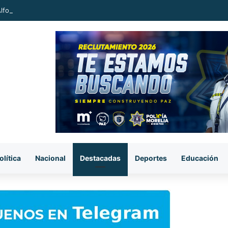
 Alfonso Martínez Alcázar al nuevo Parque Lineal de Avenida del Quinceo
olítica
Nacional
Destacadas
Deportes
Educación