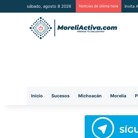
sábado, agosto 8 2026
Noticias de última hora
Invita
Inicio
Sucesos
Michoacán
Morelia
P