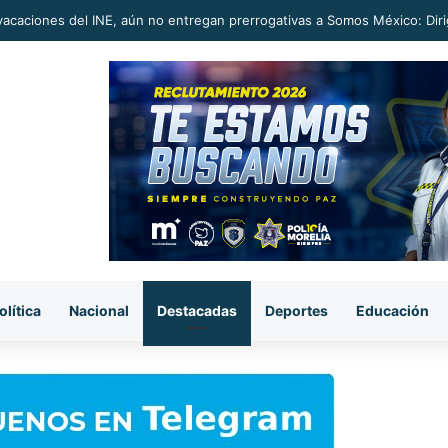
usticia no debe ponerse en pausa por temas electorales: Toño Carreño
olítica
Nacional
Destacadas
Deportes
Educación