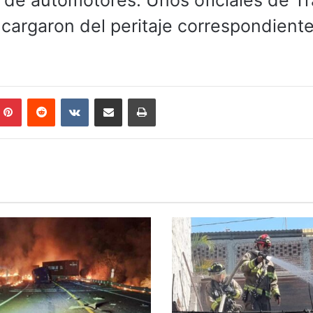
jo de automotores. Unos oficiales de Tr
ncargaron del peritaje correspondient
mblr
Pinterest
Reddit
VKontakte
Compartir por correo electrónico
Imprimir