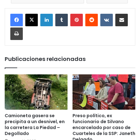
LinkedIn
Tumblr
Pinterest
Reddit
VKontakte
Compartir por corr
Imprimir
Publicaciones relacionadas
Camioneta gasera se
Preso político, ex
precipita a un desnivel, en
funcionario de Silvano
la carretera La Piedad –
encarcelado por caso de
Degollado
Cuarteles de la SSP: Janeth
Delgado