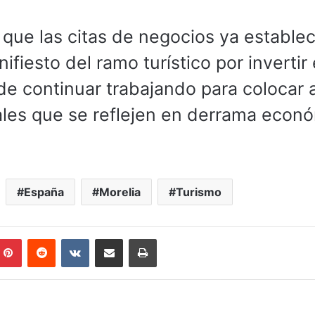
 que las citas de negocios ya establec
fiesto del ramo turístico por invertir
 de continuar trabajando para colocar a
nales que se reflejen en derrama econ
España
Morelia
Turismo
mblr
Pinterest
Reddit
VKontakte
Compartir por correo electrónico
Imprimir