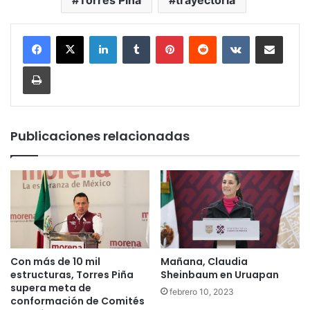
LinkedIn
Tumblr
Pinterest
Reddit
VKontakte
Compartir por corr
Imprimir
Publicaciones relacionadas
Con más de 10 mil
Mañana, Claudia
estructuras, Torres Piña
Sheinbaum en Uruapan
supera meta de
febrero 10, 2023
conformación de Comités