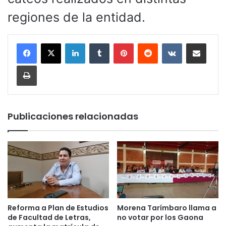
regiones de la entidad.
LinkedIn
Tumblr
Pinterest
Reddit
VKontakte
Compartir por corr
Imprimir
Publicaciones relacionadas
Reforma a Plan de Estudios
Morena Tarímbaro llama a
de Facultad de Letras,
no votar por los Gaona