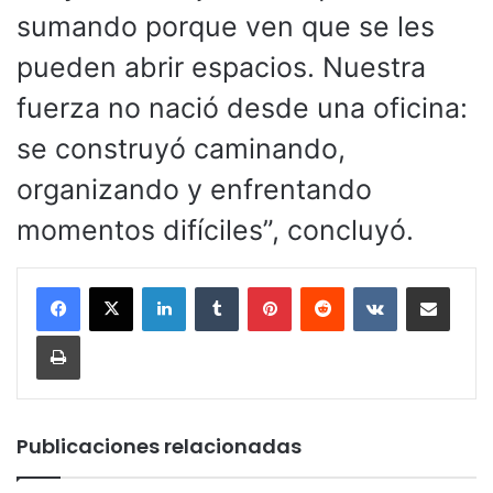
sumando porque ven que se les
pueden abrir espacios. Nuestra
fuerza no nació desde una oficina:
se construyó caminando,
organizando y enfrentando
momentos difíciles”, concluyó.
LinkedIn
Tumblr
Pinterest
Reddit
VKontakte
Compartir por corr
Imprimir
Publicaciones relacionadas