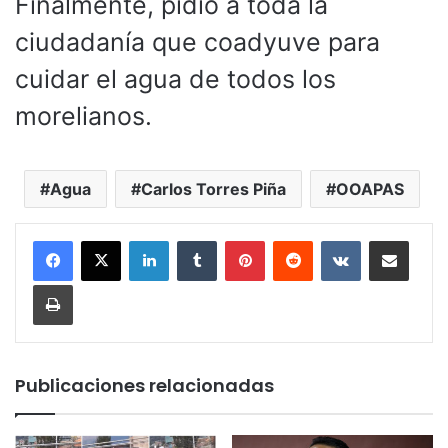
Finalmente, pidió a toda la
ciudadanía que coadyuve para
cuidar el agua de todos los
morelianos.
Agua
Carlos Torres Piña
OOAPAS
LinkedIn
Tumblr
Pinterest
Reddit
VKontakte
Compartir por corr
Imprimir
Publicaciones relacionadas