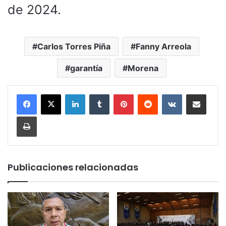
de 2024.
Carlos Torres Piña
Fanny Arreola
garantía
Morena
LinkedIn
Tumblr
Pinterest
Reddit
VKontakte
Compartir por corr
Imprimir
Publicaciones relacionadas