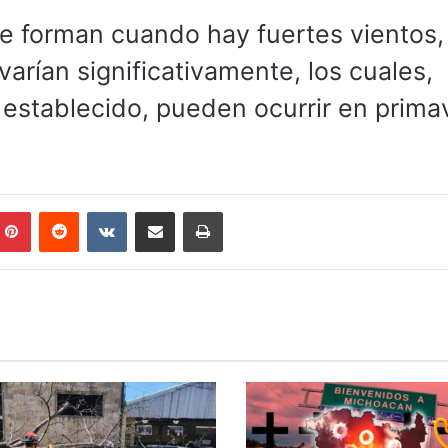
se forman cuando hay fuertes vientos,
rían significativamente, los cuales,
establecido, pueden ocurrir en prima
mblr
Pinterest
Reddit
VKontakte
Compartir por correo electrónico
Imprimir