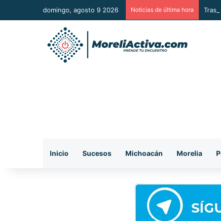
domingo, agosto 9 2026
Noticias de última hora
Tras 
Inicio
Sucesos
Michoacán
Morelia
P