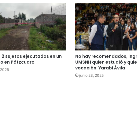
a 2 sujetos ejecutados en un
No hay recomendados, ingr
io en Pátzcuaro
UMSNH quien estudió y quie
vocación: Yarabí Ávila
, 2025
junio 23, 2025