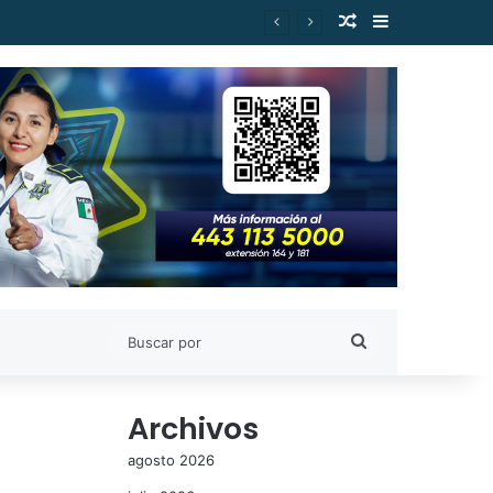
Publicación al a
Barra lateral
Rinde protesta directora de la preparatoria «Gral. Lázaro Cárdenas»; Yarabí Ávila preside sesión del consejo universitario
Buscar
por
Archivos
agosto 2026