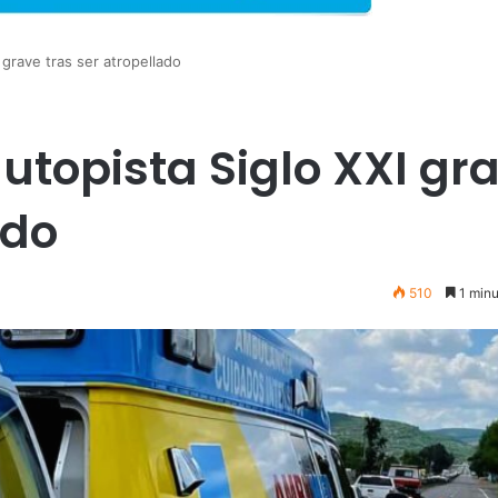
 grave tras ser atropellado
utopista Siglo XXI gr
ado
510
1 minu