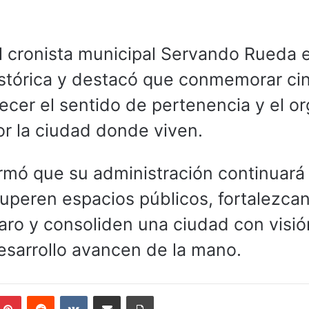
l cronista municipal Servando Rueda e
istórica y destacó que conmemorar ci
alecer el sentido de pertenencia y el or
r la ciudad donde viven.
irmó que su administración continuará
peren espacios públicos, fortalezcan
uaro y consoliden una ciudad con visi
 desarrollo avancen de la mano.
mblr
Pinterest
Reddit
VKontakte
Compartir por correo electrónico
Imprimir