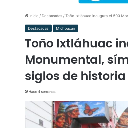
Inicio
/
Destacadas
/
Toño Ixtláhuac inaugura el 500 Mon
Destacadas
Michoacán
Toño Ixtláhuac i
Monumental, sím
siglos de histori
Hace 4 semanas