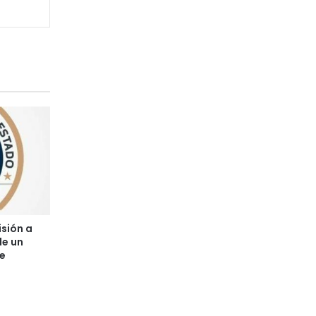
isión a
de un
e