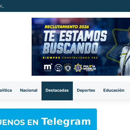
billan a dos hombres en la región de Salvador Escalante
olítica
Nacional
Destacadas
Deportes
Educación