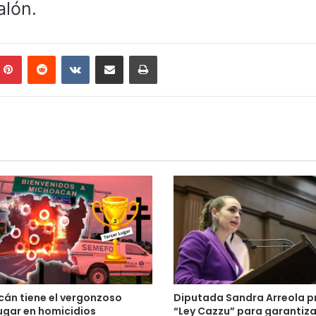
alón.
mblr
Pinterest
Reddit
VKontakte
Compartir por correo electrónico
Imprimir
án tiene el vergonzoso
Diputada Sandra Arreola 
lugar en homicidios
“Ley Cazzu” para garantiza