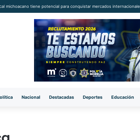
al michoacano tiene potencial para conquistar mercados internacionale
olítica
Nacional
Destacadas
Deportes
Educación
ca