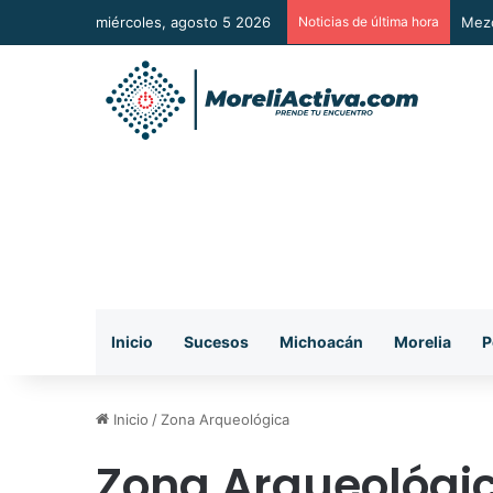
miércoles, agosto 5 2026
Noticias de última hora
Mezc
Inicio
Sucesos
Michoacán
Morelia
P
Inicio
/
Zona Arqueológica
Zona Arqueológi