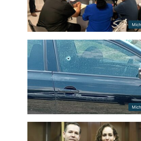
Mic
Mic