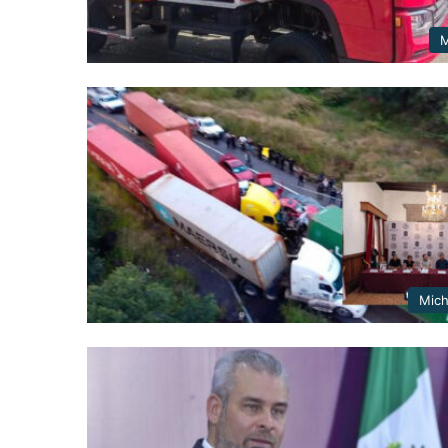
M
Mic