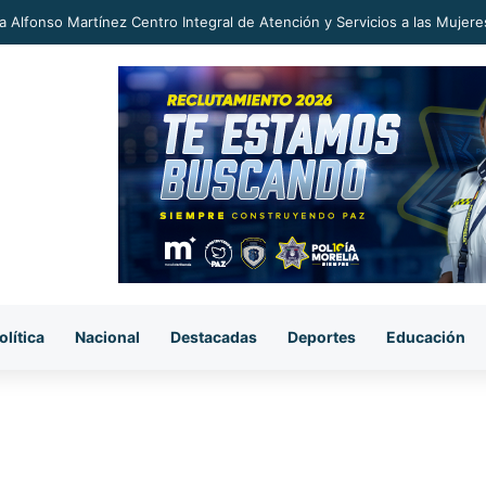
 más hacia la dictadura comunista en México, los Defensores de las Au
olítica
Nacional
Destacadas
Deportes
Educación