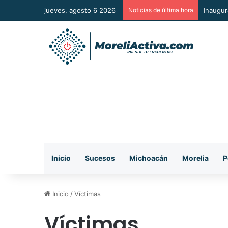
jueves, agosto 6 2026
Noticias de última hora
Un paso
Inicio
Sucesos
Michoacán
Morelia
P
Inicio
/
Víctimas
Víctimas