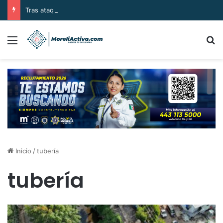
Tras ataque armado, sujetos se llevan el cuerpo de la víctima en Buenavista
Menú
B
Inicio
/
tubería
tubería