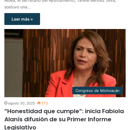
Aldea, el secretario del Ayuntamiento, Yankel Benítez Silva,
sostuvo una…
Leer más »
Congreso de Michoacán
agosto 30, 2025
573
“Honestidad que cumple”: inicia Fabiola
Alanís difusión de su Primer Informe
Legislativo