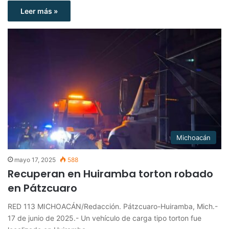
Leer más »
Michoacán
mayo 17, 2025
588
Recuperan en Huiramba torton robado
en Pátzcuaro
RED 113 MICHOACÁN/Redacción. Pátzcuaro-Huiramba, Mich.-
17 de junio de 2025.- Un vehículo de carga tipo torton fue