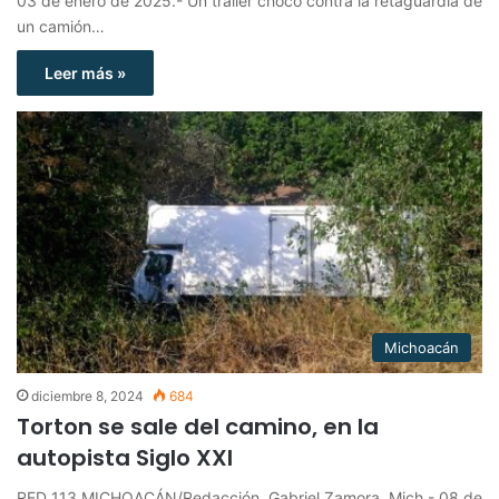
03 de enero de 2025.- Un tráiler chocó contra la retaguardia de
un camión…
Leer más »
Michoacán
diciembre 8, 2024
684
Torton se sale del camino, en la
autopista Siglo XXI
RED 113 MICHOACÁN/Redacción. Gabriel Zamora, Mich.- 08 de