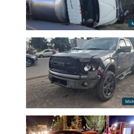
M
Mic