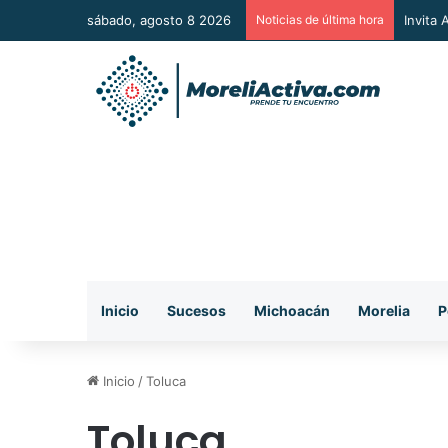
sábado, agosto 8 2026
Noticias de última hora
Vincul
Inicio
Sucesos
Michoacán
Morelia
P
Inicio
/
Toluca
Toluca