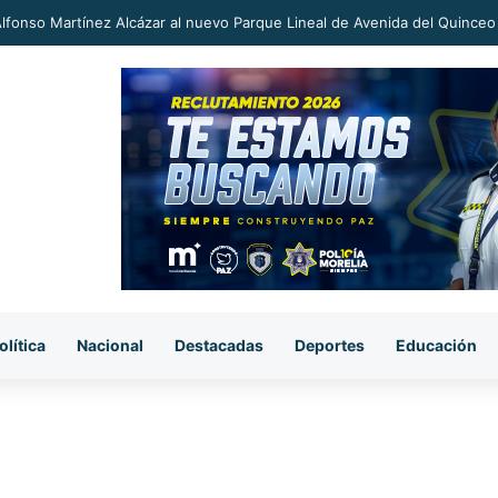
an a proceso al «R1» por homicidio del ex alcalde Carlos Manzo
olítica
Nacional
Destacadas
Deportes
Educación