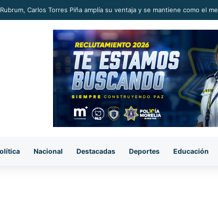
Rubrum, Carlos Torres Piña amplía su ventaja y se mantiene como el m
olítica
Nacional
Destacadas
Deportes
Educación