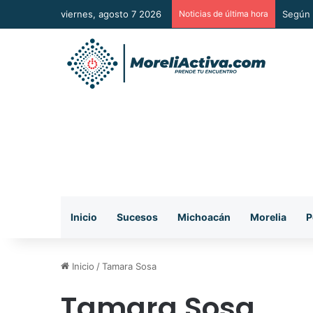
viernes, agosto 7 2026
Noticias de última hora
Según 
Inicio
Sucesos
Michoacán
Morelia
P
Inicio
/
Tamara Sosa
Tamara Sosa