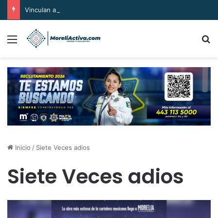
Vinculan a proceso al «R1» por homicidio del ex alcalde Carlos Manzo
Menú
B
Inicio
/
Siete Veces adios
Siete Veces adios