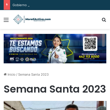
Gobierno de Morelia incia entrega gratuita de boletos para función de lucha libre
Menú
B
Inicio
/
Semana Santa 2023
Semana Santa 2023