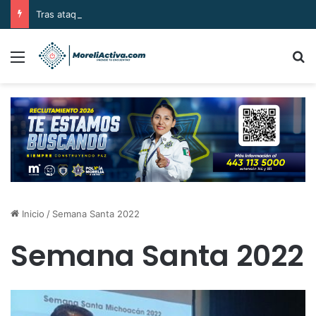
Tras ataque armado, sujetos se llevan el cuerpo de la víctima en Buenavista
Menú
B
Inicio
/
Semana Santa 2022
Semana Santa 2022