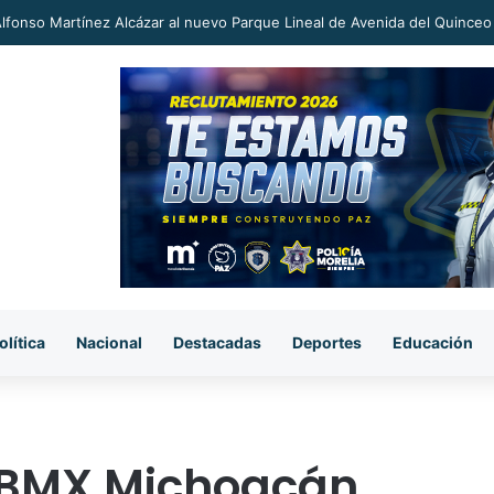
an a proceso al «R1» por homicidio del ex alcalde Carlos Manzo
olítica
Nacional
Destacadas
Deportes
Educación
l BMX Michoacán