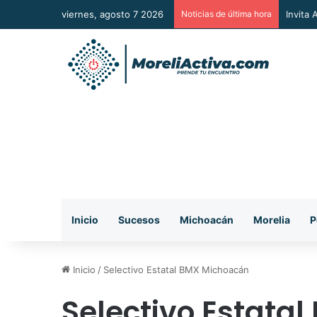
viernes, agosto 7 2026
Noticias de última hora
Vincul
Inicio
Sucesos
Michoacán
Morelia
P
Inicio
/
Selectivo Estatal BMX Michoacán
Selectivo Estata