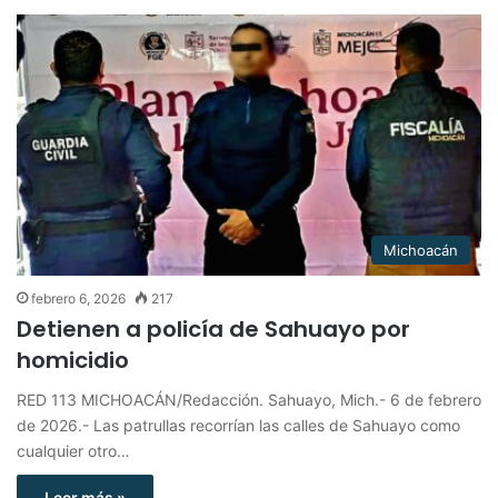
Michoacán
febrero 6, 2026
217
Detienen a policía de Sahuayo por
homicidio
RED 113 MICHOACÁN/Redacción. Sahuayo, Mich.- 6 de febrero
de 2026.- Las patrullas recorrían las calles de Sahuayo como
cualquier otro…
Leer más »