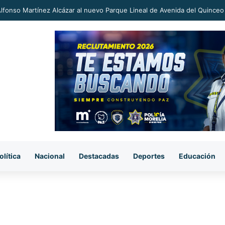
an a proceso al «R1» por homicidio del ex alcalde Carlos Manzo
olítica
Nacional
Destacadas
Deportes
Educación