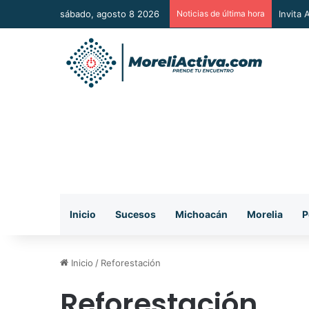
sábado, agosto 8 2026
Noticias de última hora
Vincul
Inicio
Sucesos
Michoacán
Morelia
P
Inicio
/
Reforestación
Reforestación