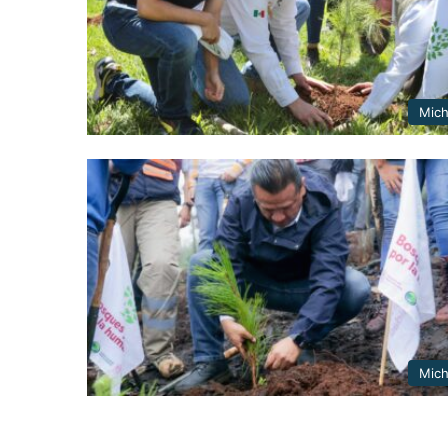
Mic
Mic