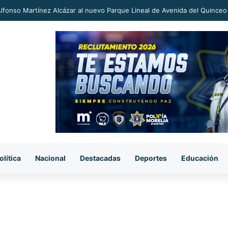
an a proceso al «R1» por homicidio del ex alcalde Carlos Manzo
olítica
Nacional
Destacadas
Deportes
Educación