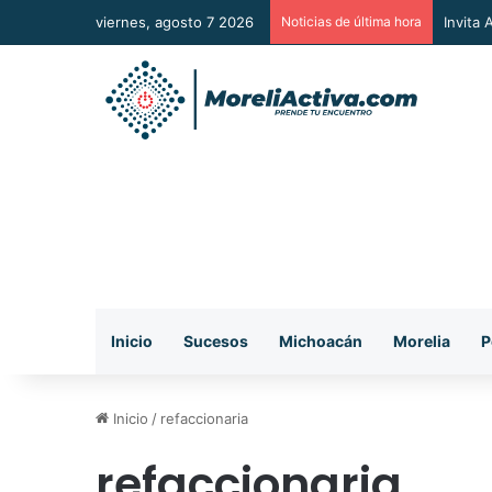
viernes, agosto 7 2026
Noticias de última hora
Vincul
Inicio
Sucesos
Michoacán
Morelia
P
Inicio
/
refaccionaria
refaccionaria