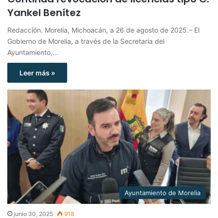
Yankel Benítez
Redacción. Morelia, Michoacán, a 26 de agosto de 2025.– El
Gobierno de Morelia, a través de la Secretaría del
Ayuntamiento,…
Leer más »
Ayuntamiento de Morelia
junio 30, 2025
918