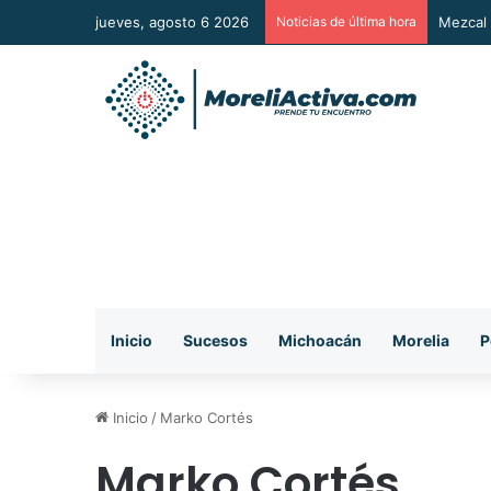
jueves, agosto 6 2026
Noticias de última hora
Mezcal 
Inicio
Sucesos
Michoacán
Morelia
P
Inicio
/
Marko Cortés
Marko Cortés