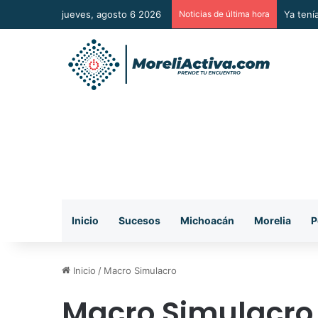
jueves, agosto 6 2026
Noticias de última hora
Ya tení
Inicio
Sucesos
Michoacán
Morelia
P
Inicio
/
Macro Simulacro
Macro Simulacro