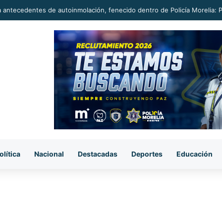
a antecedentes de autoinmolación, fenecido dentro de Policía Morelia: 
olítica
Nacional
Destacadas
Deportes
Educación