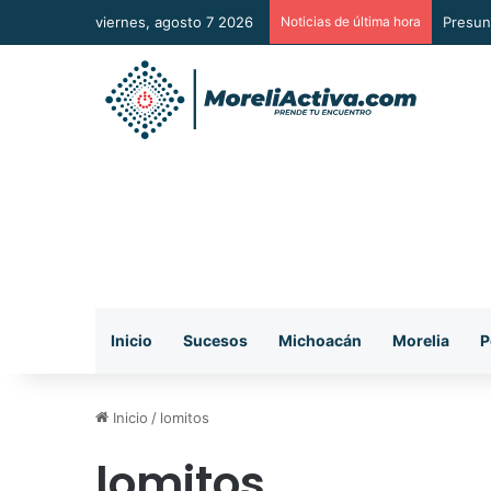
viernes, agosto 7 2026
Noticias de última hora
Según 
Inicio
Sucesos
Michoacán
Morelia
P
Inicio
/
lomitos
lomitos