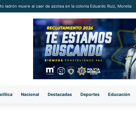
Rubrum, Carlos Torres Piña amplía su ventaja y se mantiene como el m
olítica
Nacional
Destacadas
Deportes
Educación