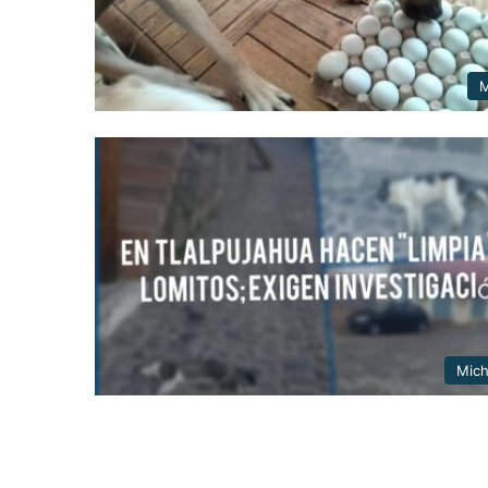
M
Mic