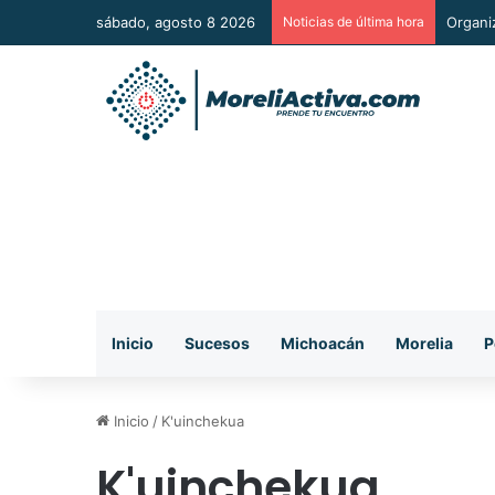
sábado, agosto 8 2026
Noticias de última hora
Organi
Inicio
Sucesos
Michoacán
Morelia
P
Inicio
/
K'uinchekua
K'uinchekua