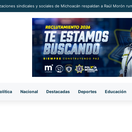
zaciones sindicales y sociales de Michoacán respaldan a Raúl Morón ru
olítica
Nacional
Destacadas
Deportes
Educación