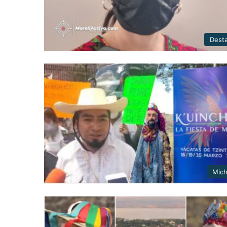
Dest
Mic