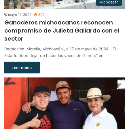
Michoacán
mayo 17, 2024
807
Ganaderos michoacanos reconocen
compromiso de Julieta Gallardo con el
sector
Redacción. Morelia, Michoacán., a 17 de mayo de 2024.- El
Estado debe dejar de hacer las veces de “florero” en…
Leer más »