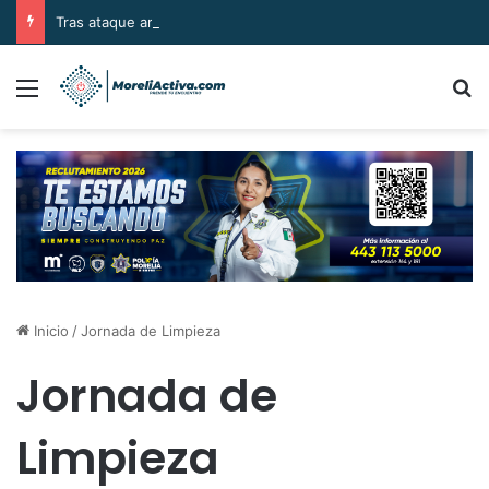
Tras ataque armado, sujetos se llevan el cuerpo de la víctima en Buenavista
Menú
B
Inicio
/
Jornada de Limpieza
Jornada de
Limpieza