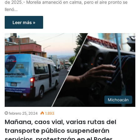
de 2025.- Morelia amaneció en calma, pero el aire pronto se
llenó…
Leer más »
Michoacán
febrero 25, 2024
1.893
Mañana, caos vial, varias rutas del
transporte público suspenderán
servicios, protestarán en el Poder