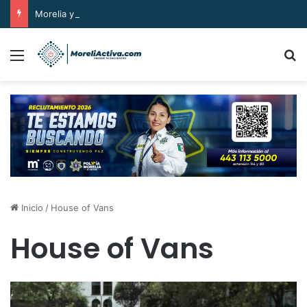
Morelia y Michoacán despiden a un gran pastor: Gilberto Morelos
Menú
B
Inicio
/
House of Vans
House of Vans