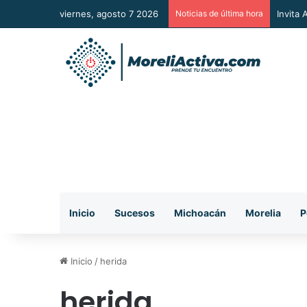
viernes, agosto 7 2026
Noticias de última hora
Vincul
Inicio
Sucesos
Michoacán
Morelia
P
Inicio
/
herida
herida