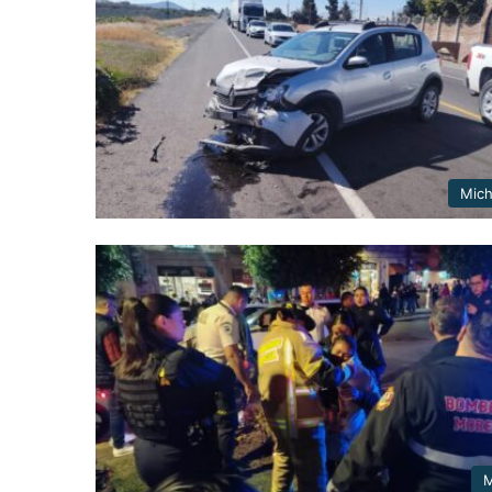
Mic
M