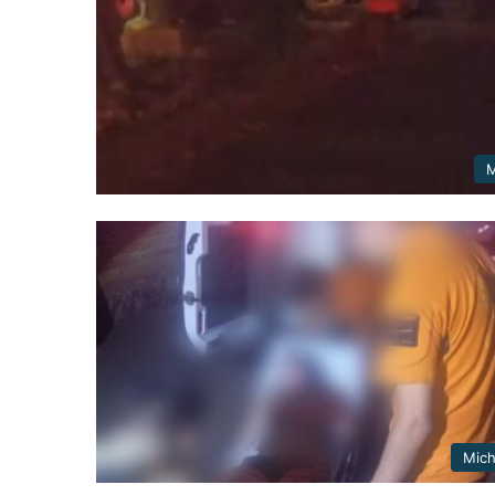
M
Mic