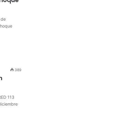
 de
choque
389
n
.RED 113
diciembre