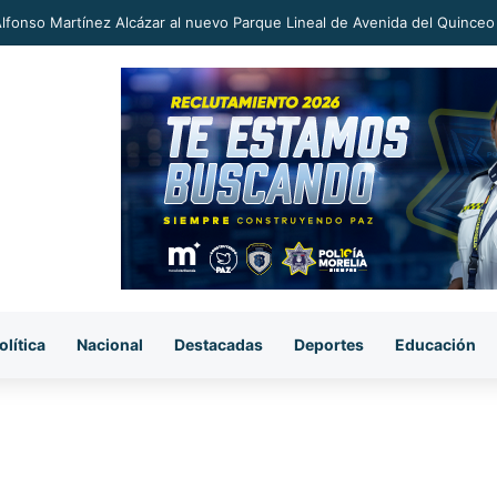
an a proceso al «R1» por homicidio del ex alcalde Carlos Manzo
olítica
Nacional
Destacadas
Deportes
Educación