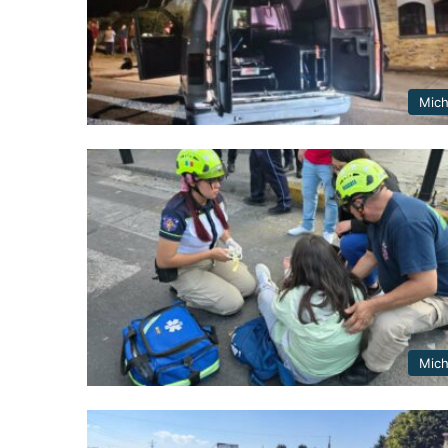
Mic
Mic