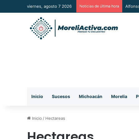
viernes, agosto 7 2026
Noticias de última hora
Alfons
Inicio
Sucesos
Michoacán
Morelia
P
Inicio
/
Hectareas
Hectareas