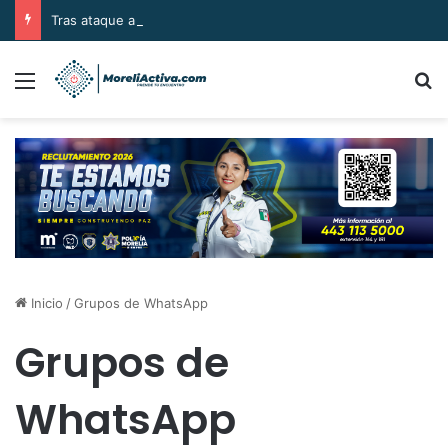
Tras ataque armado, sujetos se llevan el cuerpo de la víctima en Buenavista
Menú
B
Inicio
/
Grupos de WhatsApp
Grupos de
WhatsApp