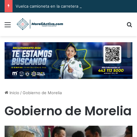
Vuelca camioneta en la carretera Huetamo-Ziritzícuaro; conductor la abandona
Menú
B
Inicio
/
Gobierno de Morelia
Gobierno de Morelia