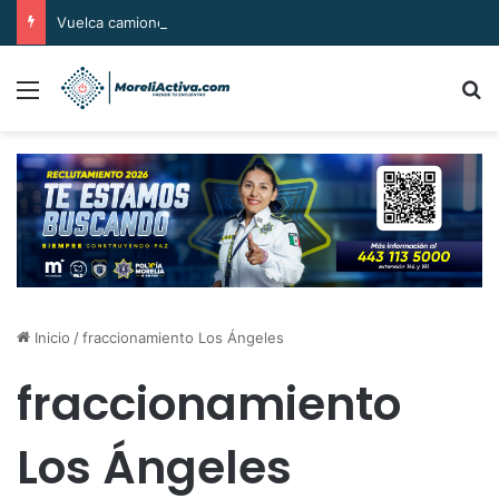
Vuelca camioneta en la carretera Huetamo-Ziritzícuaro; conductor la abandona
Menú
B
Inicio
/
fraccionamiento Los Ángeles
fraccionamiento
Los Ángeles