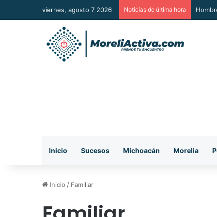
viernes, agosto 7 2026
Noticias de última hora
A Sumar
Inicio
Sucesos
Michoacán
Morelia
P
Inicio
/
Familiar
Familiar