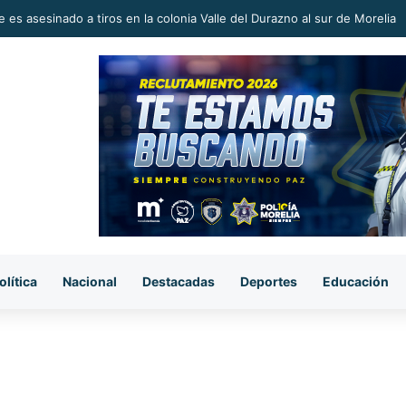
 en la Reconstrucción del Tejido Social, Invita Rectora a Madres y Padr
olítica
Nacional
Destacadas
Deportes
Educación