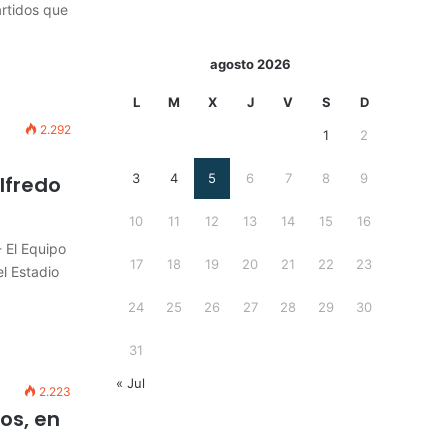
artidos que
agosto 2026
L
M
X
J
V
S
D
2.292
1
2
3
4
5
6
7
8
9
lfredo
10
11
12
13
14
15
16
- El Equipo
17
18
19
20
21
22
23
l Estadio
24
25
26
27
28
29
30
31
« Jul
2.223
os, en