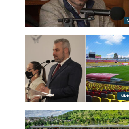
M
Mic