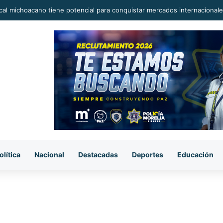
ca camioneta en la carretera Huetamo-Ziritzícuaro; conductor la aband
olítica
Nacional
Destacadas
Deportes
Educación