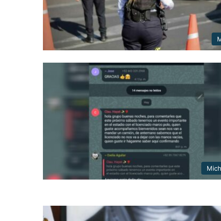
M
Mic