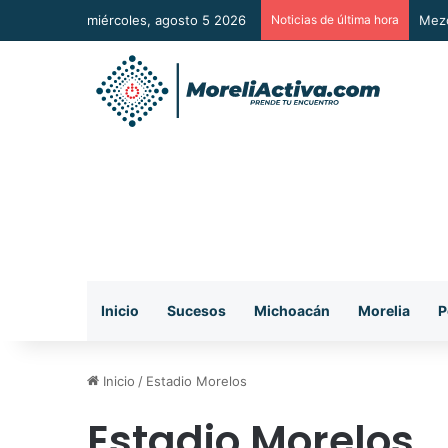
miércoles, agosto 5 2026
Noticias de última hora
Vuel
Inicio
Sucesos
Michoacán
Morelia
P
Inicio
/
Estadio Morelos
Estadio Morelos