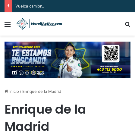
Vuelca camioneta en la carretera Huetamo-Ziritzícuaro; conductor la abandona
Menú
B
Inicio
/
Enrique de la Madrid
Enrique de la
Madrid