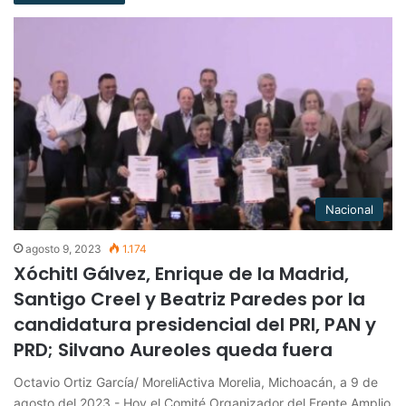
Nacional
agosto 9, 2023
1.174
Xóchitl Gálvez, Enrique de la Madrid,
Santigo Creel y Beatriz Paredes por la
candidatura presidencial del PRI, PAN y
PRD; Silvano Aureoles queda fuera
Octavio Ortiz García/ MoreliActiva Morelia, Michoacán, a 9 de
agosto del 2023.- Hoy el Comité Organizador del Frente Amplio